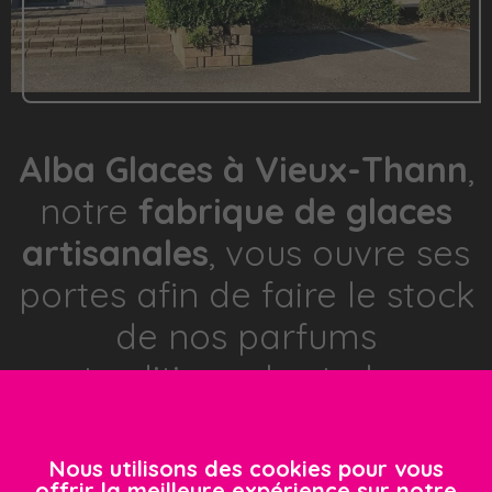
Alba Glaces à Vieux-Thann
,
notre
fabrique de glaces
artisanales
, vous ouvre ses
portes afin de faire le stock
de nos parfums
traditionnels et plus
originaux.
Notre boutique à Vieux-Thann offre une vaste
Nous utilisons des cookies pour vous
offrir la meilleure expérience sur notre