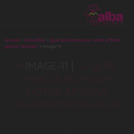
Accueil
>
Actualités
>
Quel parcours pour notre artisan
glacier Nicolas !
>
Image-11
IMAGE-11
|
←
QUEL
PARCOURS POUR
NOTRE ARTISAN
GLACIER NICOLAS !
←
→