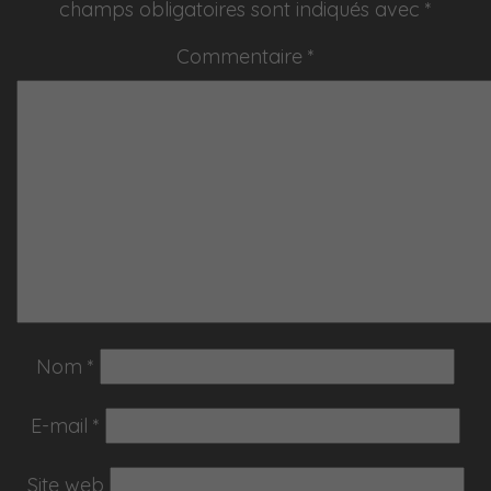
champs obligatoires sont indiqués avec
*
Commentaire
*
Nom
*
E-mail
*
Site web