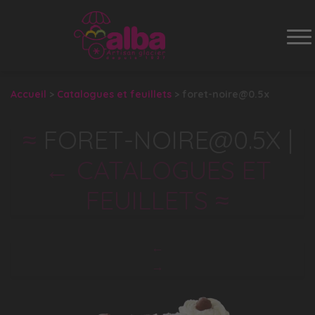
Na
Accueil
>
Catalogues et feuillets
>
foret-noire@0.5x
FORET-NOIRE@0.5X
|
←
CATALOGUES ET
FEUILLETS
←
→