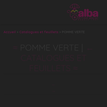
Accueil
>
Catalogues et feuillets
>
POMME VERTE
POMME VERTE
|
←
CATALOGUES ET
FEUILLETS
←
→