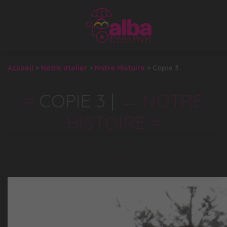
Accueil
>
Notre atelier
>
Notre Histoire
>
Copie 3
COPIE 3
|
←
NOTRE
HISTOIRE
←
→